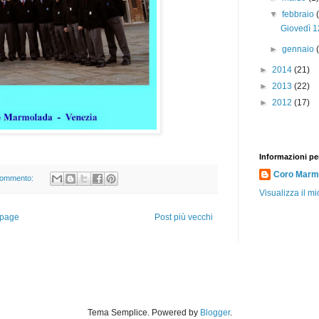
▼
febbraio
Giovedì 12
►
gennaio
►
2014
(21)
►
2013
(22)
►
2012
(17)
Informazioni pe
Coro Marmo
commento:
Visualizza il mi
page
Post più vecchi
Tema Semplice. Powered by
Blogger
.