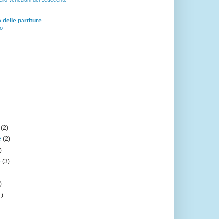
ello Veneziani del Settecento
delle partiture
zo
e
(2)
e
(2)
)
e
(3)
)
1)
)