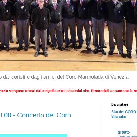
o dai coristi e dagli amici del Coro Marmolada di Venezia
ezia vengono creati dai singoli coristi e/o amici che, firmandoli, assumono la re
Da visitare
Sito del CO
8,00 - Concerto del Coro
You tube
di tutto