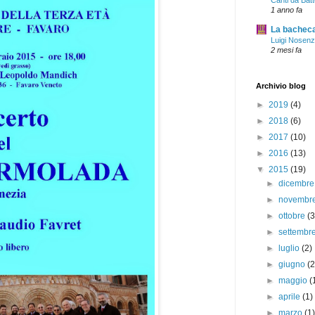
Canti da Batt
1 anno fa
La bacheca 
Luigi Nosen
2 mesi fa
Archivio blog
►
2019
(4)
►
2018
(6)
►
2017
(10)
►
2016
(13)
▼
2015
(19)
►
dicembr
►
novembr
►
ottobre
(3
►
settembr
►
luglio
(2)
►
giugno
(2
►
maggio
(
►
aprile
(1)
►
marzo
(1