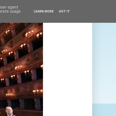
 user-agent
nerate usage
LEARN MORE
GOT IT