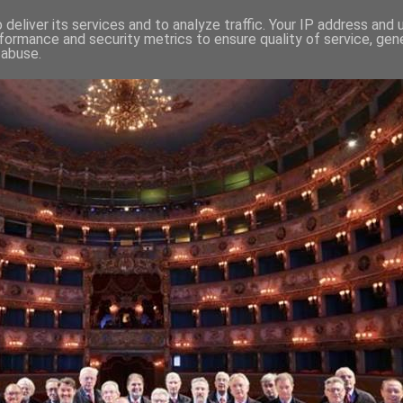
deliver its services and to analyze traffic. Your IP address and
formance and security metrics to ensure quality of service, ge
 abuse.