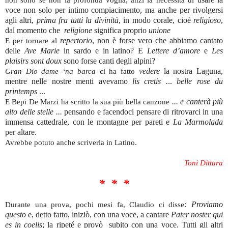
voce non solo per intimo compiacimento, ma anche per rivolgersi
agli altri,
prima fra tutti la divinità
, in modo corale, cioè
religioso
,
dal momento che
religione
significa proprio
unione
repertorio
, non è forse vero che abbiamo cantato
E per tornare al
delle
Ave Marie
in sardo e in latino? E
Lettere d’amore
e
Les
plaisirs sont doux
sono forse canti degli alpini?
vedere
la nostra Laguna,
Gran Dio dame ‘na barca
ci ha fatto
mentre nelle nostre menti avevamo
lis cretis .
..
belle rose du
printemps
...
... e canterà più
E Bepi De Marzi ha scritto la sua più bella canzone
alto delle stelle ...
pensando e facendoci pensare di ritrovarci in una
immensa cattedrale, con le montagne per pareti e
La Marmolada
per altare.
.
Avrebbe potuto anche scriverla in Latino
Toni Dittura
*
*
*
: Proviamo
Durante una prova, pochi mesi fa, Claudio ci disse
questo
e, detto fatto, iniziò, con una voce, a cantare
Pater noster qui
es in coelis
; la ripeté e provò
subito con una voce. Tutti gli altri