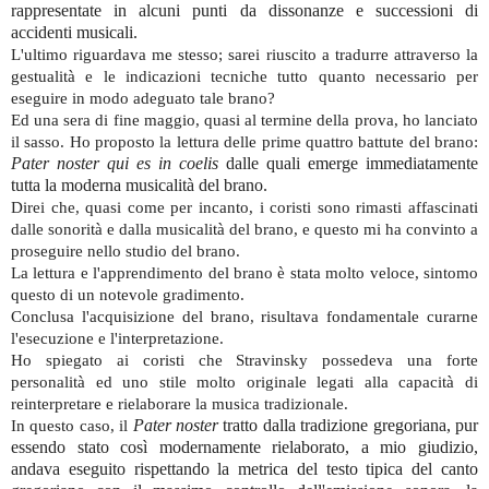
rappresentate in alcuni punti da dissonanze e successioni di
accidenti musicali.
L'ultimo riguardava me stesso; sarei riuscito a tradurre attraverso la
gestualità e le indicazioni tecniche tutto quanto necessario per
eseguire in modo adeguato tale brano?
Ed una sera di fine maggio, quasi al termine della prova, ho lanciato
il sasso. Ho proposto la lettura delle prime quattro battute del brano:
Pater noster qui es in coelis
dalle quali emerge immediatamente
tutta la moderna musicalità del brano.
Direi che, quasi come per incanto, i coristi sono rimasti affascinati
dalle sonorità e dalla musicalità del brano, e questo mi ha convinto a
proseguire nello studio del brano.
La lettura e l'apprendimento del brano è stata molto veloce, sintomo
questo di un notevole gradimento.
Conclusa l'acquisizione del brano, risultava fondamentale curarne
l'esecuzione e l'interpretazione.
Ho spiegato ai coristi che Stravinsky possedeva una forte
personalità ed uno stile molto originale legati alla capacità di
reinterpretare e rielaborare la musica tradizionale.
Pater noster
tratto dalla tradizione gregoriana, pur
In questo caso, il
essendo stato così modernamente rielaborato, a mio giudizio,
andava eseguito rispettando la metrica del testo tipica del canto