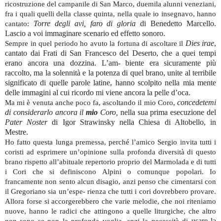
ricostruzione del campanile di San Marco, duemila alunni veneziani,
fra i quali quelli della classe quinta, nella quale io insegnavo, hanno
Torre degli avi, faro di gloria
di Benedetto Marcello.
cantato:
Lascio a voi immaginare scenario ed effetto sonoro.
Dies irae
,
Sempre in quel periodo ho avuto la fortuna di ascoltare il
cantato dai Frati di San Francesco del Deserto, che a quei tempi
erano ancora una dozzina. L’am- biente era sicuramente più
raccolto, ma la solennità e la potenza di quel brano, unite al terribile
significato di quelle parole latine, hanno scolpito nella mia mente
delle immagini al cui ricordo mi viene ancora la pelle d’oca.
concedetemi
Ma mi è venuta anche poco fa, ascoltando il mio Coro,
di considerarlo ancora il
mio
Coro,
nella sua prima esecuzione del
Pater Noster
di Igor Strawinsky nella Chiesa di Altobello, in
Mestre.
Ho fatto questa lunga premessa, perché l’amico Sergio invita tutti i
coristi ad esprimere un’opinione sulla profonda diversità di questo
brano rispetto all’abituale repertorio proprio del Marmolada e di tutti
i Cori che si definiscono Alpini o comunque popolari. Io
francamente non sento alcun disagio, anzi penso che cimentarsi con
il Gregoriano sia un’espe- rienza che tutti i cori dovrebbero provare.
Allora forse si accorgerebbero che varie melodie, che noi riteniamo
nuove, hanno le radici che attingono a quelle liturgiche, che altro
usare la
non sono se non la profonda voglia, anzi la necessità di