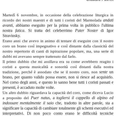
Martedì 6 novembre, in occasione della celebrazione liturgica in
andati
ricordo dei nostri maestri e di tutti i coristi del Marmolada
avanti
, abbiamo eseguito per la prima volta in pubblico l'ultima
nostra
fatica
. Si tratta del celeberrimo
Pater Noster
di Igor
Stravinsky.
Erano anni che avevo in animo di tentare di eseguire con il nostro
coro un brano così impegnativo e così distante dalla classicità del
nostro repertorio di canti di ispirazione popolare, ma, una serie di
dubbi mi avevano sempre trattenuto dal farlo.
Il primo dubbio che mi assillava era su come avrebbero reagito i
coristi a questa musicalità e sonorità così distanti dalla nostra
sente
un
tradizione, perché è assodato che se il nostro coro, non
brano, per quanto valido possa essere, non si riesce ad acquisirlo.
Nel corso degli anni, e questo lo sanno bene tutti i coristi passati e
presenti, è accaduto molte volte.
Un altro dubbio riguardava la capacità del coro, come diceva Lucio
Puer natus
, a
togliersi il cappello di alpino ed
a proposito del
indossare mentalmente il saio
che, tradotto in altre parole, sta a
significare la capacità di cambiare totalmente gli schemi esecutivi ed
interpretativi. Di non poco conto erano le difficoltà tecniche