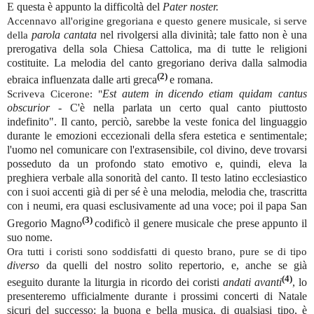
E questa è appunto la difficoltà del
Pater noster.
Accennavo all'origine gregoriana e questo genere musicale, si serve
parola cantata
nel rivolgersi alla divinità; tale fatto non è una
della
prerogativa della sola Chiesa Cattolica, ma di tutte le religioni
costituite. La melodia del canto gregoriano deriva dalla salmodia
(2)
ebraica influenzata dalle arti greca
e romana.
Est autem in dicendo etiam quidam cantus
Scriveva Cicerone: "
obscurior -
C'è nella parlata un certo qual canto piuttosto
indefinito". Il canto, perciò, sarebbe la veste fonica del linguaggio
durante le emozioni eccezionali della sfera estetica e sentimentale;
l'uomo nel comunicare con l'extrasensibile, col divino, deve trovarsi
posseduto da un profondo stato emotivo e, quindi, eleva la
preghiera verbale alla sonorità del canto. Il testo latino ecclesiastico
con i suoi accenti già di per sé è una melodia, melodia che, trascritta
con i neumi, era quasi esclusivamente ad una voce; poi il papa San
(3)
Gregorio Magno
codificò il genere musicale che prese appunto il
suo nome.
Ora tutti i coristi sono soddisfatti di questo brano, pure se di tipo
diverso
da quelli del nostro solito repertorio, e, anche se già
(4)
eseguito durante la liturgia in ricordo dei coristi
andati avanti
, lo
presenteremo ufficialmente durante i prossimi concerti di Natale
sicuri del successo: la buona e bella musica, di qualsiasi tipo, è