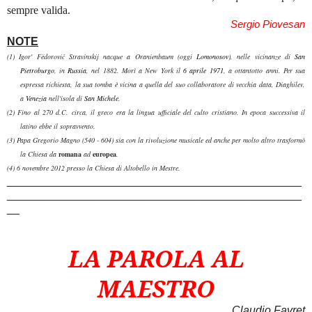
sempre valida.
Sergio Piovesan
NOTE
(1) Igor' Fëdorovič Stravinskij
nacque a Oranienbaum (oggi
Lomonosov
), nelle vicinanze di
San
Pietroburgo
, in
Russia
, nel 1882. Morì a New York il
6 aprile
1971
, a ottantotto anni. Per sua
espressa richiesta, la sua tomba è vicina a quella del suo collaboratore di vecchia data, Diaghilev,
a
Venezia
nell'isola di
San Michele
.
(2) Fino al 270 d.C. circa, il greco era la lingua ufficiale del culto cristiano. In epoca successiva il
latino ebbe il sopravvento.
(3) Papa Gregorio Magno (540 - 604) sia con la rivoluzione musicale ed anche per molto altro trasformò
la Chiesa da
romana
ad
europea
.
(4) 6 novembre 2012 presso la Chiesa di Altobello in Mestre.
_______________________________________________
_______________________________________________
__
LA PAROLA AL
MAESTRO
Claudio Favret