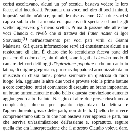
coristi ascoltavano, alcuni un po' scettici, bastava vedere le loro
facce, altri incuriositi. Preparata una voce, nel giro di pochi minuti,
impostò
subito un'altra e, quindi, le mise assieme. Già a due voci si
capiva subito che l'armonia era qualcosa di speciale ed anche gli
scettici apparvero già meno scettici. Prima di passare alle altre due
voci Claudio ci rivelò che si trattava del
Pater noster
di Igor
(1)
Stravinskij
nell'adattamento per voci pari virili di Gianni
Malatesta. Già questa informazione servì ad entusiasmare alcuni e a
rassicurare gli altri. È chiaro che lo scetticismo faceva parte del
pensiero di coloro che, più di altri, sono legati al
classico
modo di
cantare dei cori detti oggi
d'ispirazione popolare
e che un canto in
latino, di origine gregoriana, pur se sviluppato ed armonizzato da un
musicista di chiara fama, poteva sembrare un qualcosa di fuori
luogo. Ma, aggiunte le altre due voci e provate solo le prime battute
a coro completo, tutti si convinsero di eseguire un brano importante,
un brano armonicamente molto bello e questa convinzione aumentò
aggiungendo altre battute. Nel giro di altre due prove riuscimmo a
completarlo, almeno per quanto riguardava la lettura e
l'apprendimento
grezzo
delle parti, non difficili. Quello che invece
comprendemmo subito fu che non bastava aver appreso le parti, ma
che serviva un'assimilazione dell'assieme e, soprattutto, seguire
quella che era l'interpretazione che il
maestro
Claudio voleva dare.