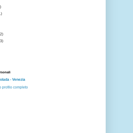
)
1)
)
(2)
(3)
rsonali
lada - Venezia
o profilo completo