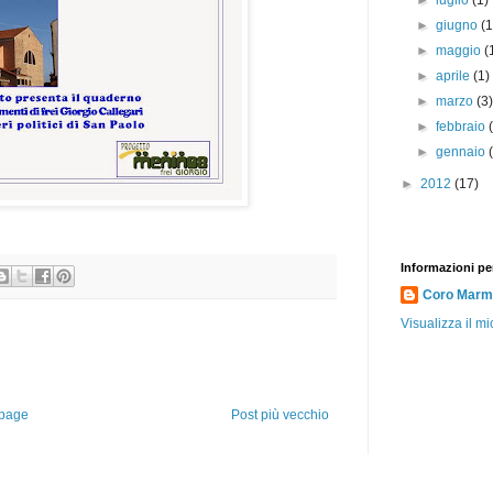
►
luglio
(1)
►
giugno
(1
►
maggio
(
►
aprile
(1)
►
marzo
(3
►
febbraio
►
gennaio
►
2012
(17)
Informazioni pe
Coro Marmo
Visualizza il mi
page
Post più vecchio