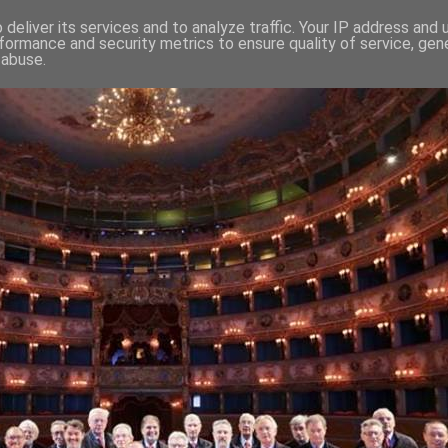
deliver its services and to analyze traffic. Your IP address and
formance and security metrics to ensure quality of service, ge
 abuse.