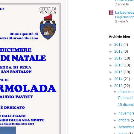
Canti da Batt
1 anno fa
La bacheca 
Luigi Nosen
2 mesi fa
Archivio blog
►
2019
(4)
►
2018
(6)
►
2017
(10)
►
2016
(13)
►
2015
(19)
►
2014
(21)
▼
2013
(22)
▼
dicembr
Chiesa di
15 dicemb
►
novembr
►
ottobre
(5
►
settembr