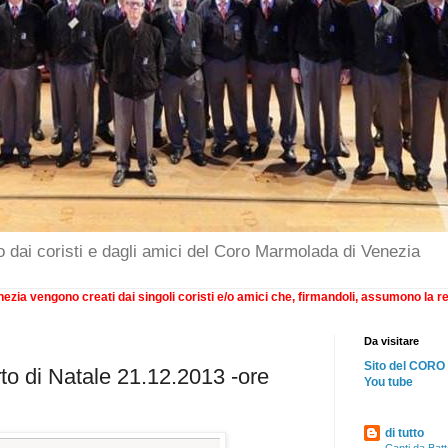
o dai coristi e dagli amici del Coro Marmolada di Venezia
ezia vengono creati dai singoli coristi e/o amici che, firmandoli, assumono la re
Da visitare
Sito del CO
to di Natale 21.12.2013 -ore
You tube
di tutto