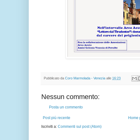
Pubblicato da
Coro Marmolada - Venezia
alle
16:23
Nessun commento:
Posta un commento
Post più recente
Home 
Iscriviti a:
Commenti sul post (Atom)