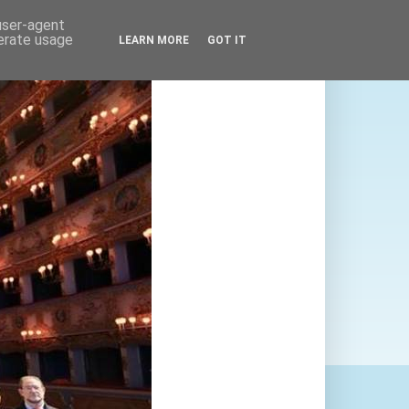
 user-agent
nerate usage
LEARN MORE
GOT IT