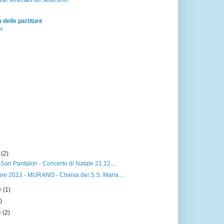
ello Veneziani del Settecento
delle partiture
zo
e
(2)
 San Pantalon - Concerto di Natale 21.12....
re 2013 - MURANO - Chiesa dei S.S. Maria ...
e
(1)
)
e
(2)