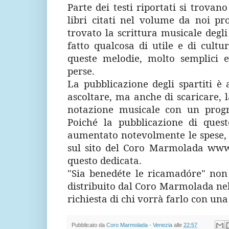
Parte dei testi riportati si trovano
libri citati nel volume da noi p
trovato la scrittura musicale degli
fatto qualcosa di utile e di cult
queste melodie, molto semplici e
perse.
La pubblicazione degli spartiti è 
ascoltare, ma anche di scaricare, 
notazione musicale con un prog
Poiché la pubblicazione di que
aumentato notevolmente le spese, l
sul sito del Coro Marmolada
www
questo dedicata.
"Sia benedéte le ricamadóre"
non 
distribuito dal Coro Marmolada nell
richiesta di chi vorrà farlo con un
Pubblicato da
Coro Marmolada - Venezia
alle
22:57