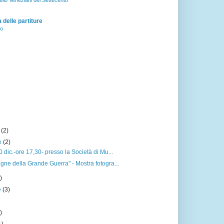
ello Veneziani del Settecento
delle partiture
zo
e
(2)
e
(2)
 dic.-ore 17,30- presso la Società di Mu...
gne della Grande Guerra" - Mostra fotogra...
)
e
(3)
)