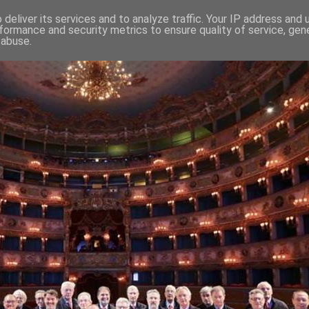
deliver its services and to analyze traffic. Your IP address and
formance and security metrics to ensure quality of service, ge
 abuse.