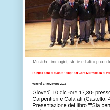
Musiche, immagini, storie ed altro prodott
I singoli post di questo "blog" del Coro Marmolada di Ven
venerdì 27 novembre 2015
Giovedì 10 dic.-ore 17,30- press
Carpentieri e Calafati (Castello,
Presentazione del libro ""Sia ben