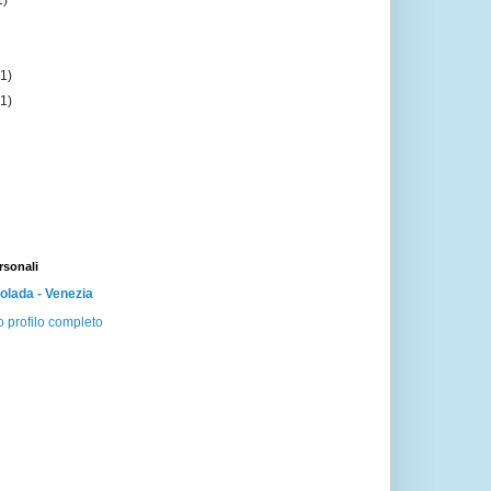
1)
)
(1)
(1)
rsonali
lada - Venezia
o profilo completo