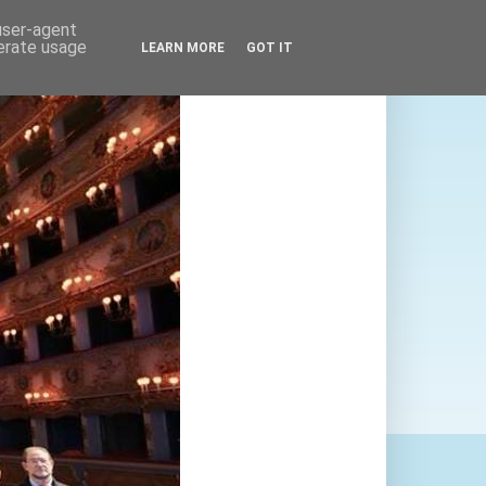
 user-agent
nerate usage
LEARN MORE
GOT IT