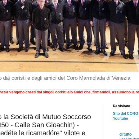
o dai coristi e dagli amici del Coro Marmolada di Venezia
ezia vengono creati dai singoli coristi e/o amici che, firmandoli, assumono la re
Da visitare
Sito del CO
o la Società di Mutuo Soccorso
You tube
 450 - Calle San Gioachin) -
edéte le ricamadóre" vilote e
di tutto