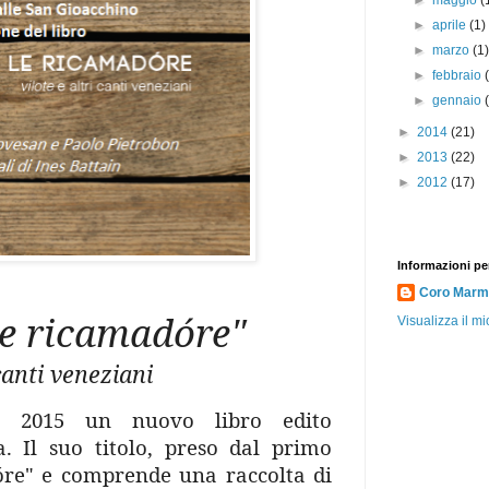
►
maggio
(
►
aprile
(1)
►
marzo
(1
►
febbraio
►
gennaio
►
2014
(21)
►
2013
(22)
►
2012
(17)
Informazioni pe
Coro Marmo
le ricamadóre"
Visualizza il mi
 canti veneziani
o 2015 un nuovo libro edito
. Il suo titolo, preso dal primo
óre"
e comprende una raccolta di