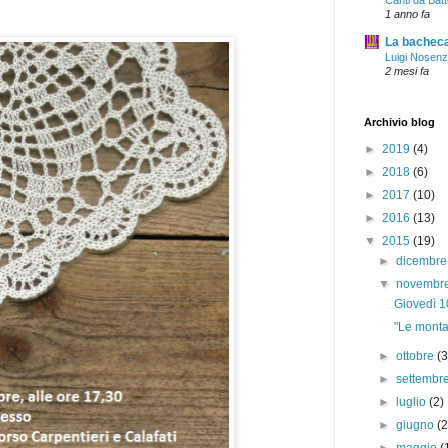
Canti da Batt
1 anno fa
La bacheca 
Luigi Nosen
2 mesi fa
Archivio blog
►
2019
(4)
►
2018
(6)
►
2017
(10)
►
2016
(13)
▼
2015
(19)
►
dicembr
▼
novembr
Giovedì 10
"Le monta
►
ottobre
(3
►
settembr
►
luglio
(2)
►
giugno
(2